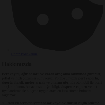
Çerez Politikamız
Hakkımızda
Pert kayıtlı, ağır hasarlı ve kazalı araç alım satımında
güvenilir,
şeffaf ve hızlı çözümler sunuyoruz. Portföyümüzde
pert raporlu
,
sigorta ihaleli
,
motor arızalı
ve
onarım görmüş
otomobil ile ticari
araçlar bulunur. Amacımız; doğru bilgi,
ekspertiz raporu
ve net
fiyatlandırma ile bütçene uygun aracı en kısa sürede bulmanı
sağlamak.
Yıllardır bu sektörde
şeffaf hasar kaydı
ve
dürüst bilgilendirme