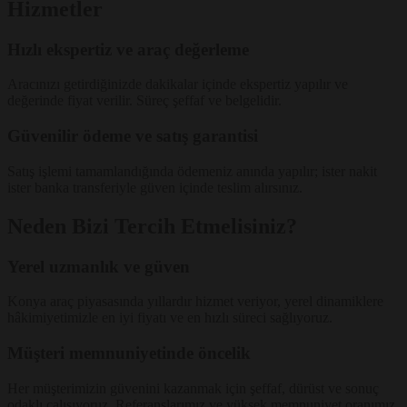
Hizmetler
Hızlı ekspertiz ve araç değerleme
Aracınızı getirdiğinizde dakikalar içinde ekspertiz yapılır ve
değerinde fiyat verilir. Süreç şeffaf ve belgelidir.
Güvenilir ödeme ve satış garantisi
Satış işlemi tamamlandığında ödemeniz anında yapılır; ister nakit
ister banka transferiyle güven içinde teslim alırsınız.
Neden Bizi Tercih Etmelisiniz?
Yerel uzmanlık ve güven
Konya araç piyasasında yıllardır hizmet veriyor, yerel dinamiklere
hâkimiyetimizle en iyi fiyatı ve en hızlı süreci sağlıyoruz.
Müşteri memnuniyetinde öncelik
Her müşterimizin güvenini kazanmak için şeffaf, dürüst ve sonuç
odaklı çalışıyoruz. Referanslarımız ve yüksek memnuniyet oranımız