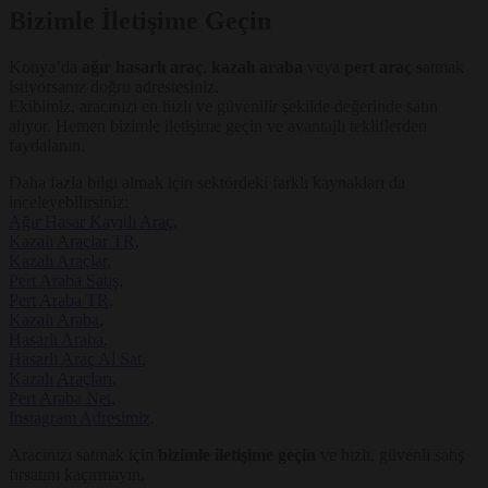
Bizimle İletişime Geçin
Konya’da
ağır hasarlı araç
,
kazalı araba
veya
pert araç
satmak
istiyorsanız doğru adrestesiniz.
Ekibimiz, aracınızı en hızlı ve güvenilir şekilde değerinde satın
alıyor. Hemen bizimle iletişime geçin ve avantajlı tekliflerden
faydalanın.
Daha fazla bilgi almak için sektördeki farklı kaynakları da
inceleyebilirsiniz:
Ağır Hasar Kayıtlı Araç
,
Kazalı Araçlar TR
,
Kazalı Araçlar
,
Pert Araba Satış
,
Pert Araba TR
,
Kazalı Araba
,
Hasarlı Araba
,
Hasarlı Araç Al Sat
,
Kazalı Araçları
,
Pert Araba Net
,
Instagram Adresimiz
.
Aracınızı satmak için
bizimle iletişime geçin
ve hızlı, güvenli satış
fırsatını kaçırmayın.