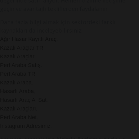
değerinde satın alıyor. Hemen bizimle iletişime
geçin ve avantajlı tekliflerden faydalanın.
Daha fazla bilgi almak için sektördeki farklı
kaynakları da inceleyebilirsiniz:
,
Ağır Hasar Kayıtlı Araç
,
Kazalı Araçlar TR
,
Kazalı Araçlar
,
Pert Araba Satış
,
Pert Araba TR
,
Kazalı Araba
,
Hasarlı Araba
,
Hasarlı Araç Al Sat
,
Kazalı Araçları
,
Pert Araba Net
.
Instagram Adresimiz