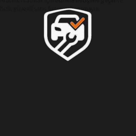
Aracınızı satmak için
bizimle iletişime geçin
ve
hızlı, güvenli satış fırsatını kaçırmayın.