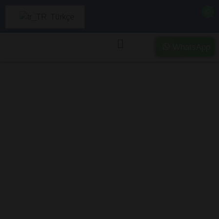
Türkçe
WhatsApp
Giresun’da Ağır
Hasarlı ve Kazalı
Araç Alımı –