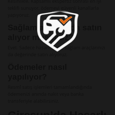
Kesinlikle. Kapsamlı ekspertiz sonrası en iyi
teklifi sunuyor, ödemeyi güvenli kanallarla
yapıyoruz.
Sağlam aracımı da satın
alıyor musunuz?
Evet. Sadece hasarlı değil, sağlam araçlarınızı
da değerinde satın alıyoruz.
Ödemeler nasıl
yapılıyor?
Resmî satış işlemleri tamamlandığında
ödemenizi anında nakit veya banka
transferiyle alabilirsiniz.