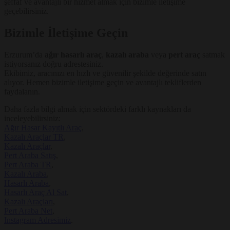
şeffaf ve avantajlı bir hizmet almak için bizimle iletişime
geçebilirsiniz.
Bizimle İletişime Geçin
Erzurum’da
ağır hasarlı araç
,
kazalı araba
veya
pert araç
satmak
istiyorsanız doğru adrestesiniz.
Ekibimiz, aracınızı en hızlı ve güvenilir şekilde değerinde satın
alıyor. Hemen bizimle iletişime geçin ve avantajlı tekliflerden
faydalanın.
Daha fazla bilgi almak için sektördeki farklı kaynakları da
inceleyebilirsiniz:
Ağır Hasar Kayıtlı Araç
,
Kazalı Araçlar TR
,
Kazalı Araçlar
,
Pert Araba Satış
,
Pert Araba TR
,
Kazalı Araba
,
Hasarlı Araba
,
Hasarlı Araç Al Sat
,
Kazalı Araçları
,
Pert Araba Net
,
Instagram Adresimiz
.