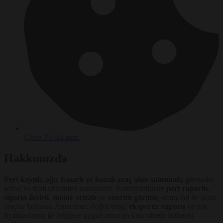
Çerez Politikamız
Hakkımızda
Pert kayıtlı, ağır hasarlı ve kazalı araç alım satımında
güvenilir,
şeffaf ve hızlı çözümler sunuyoruz. Portföyümüzde
pert raporlu
,
sigorta ihaleli
,
motor arızalı
ve
onarım görmüş
otomobil ile ticari
araçlar bulunur. Amacımız; doğru bilgi,
ekspertiz raporu
ve net
fiyatlandırma ile bütçene uygun aracı en kısa sürede bulmanı