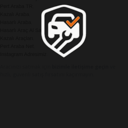
,
Pert Araba TR
,
Kazalı Araba
,
Hasarlı Araba
,
Hasarlı Araç Al Sat
,
Kazalı Araçları
,
Pert Araba Net
.
Instagram Adresimiz
Aracınızı satmak için
bizimle iletişime geçin
ve
hızlı, güvenli satış fırsatını kaçırmayın.