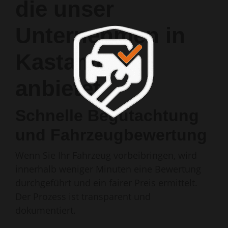
die unser
Unternehmen in
Kastamonu
anbietet
Schnelle Begutachtung
und Fahrzeugbewertung
Wenn Sie Ihr Fahrzeug vorbeibringen, wird
innerhalb weniger Minuten eine Bewertung
durchgeführt und ein fairer Preis ermittelt.
Der Prozess ist transparent und
dokumentiert.