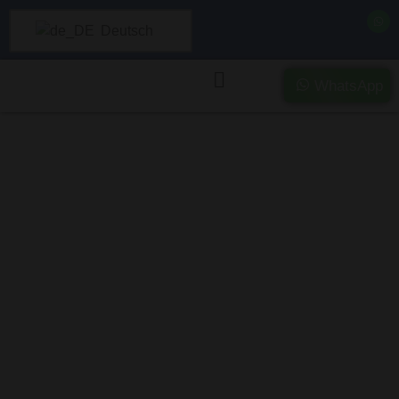
Deutsch
WhatsApp
Ankauf schwer
beschädigter und
Unfallfahrzeuge