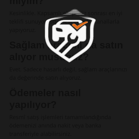
miyim?
Kesinlikle. Kapsamlı ekspertiz sonrası en iyi
teklifi sunuyor, ödemeyi güvenli kanallarla
yapıyoruz.
Sağlam aracımı da satın
alıyor musunuz?
Evet. Sadece hasarlı değil, sağlam araçlarınızı
da değerinde satın alıyoruz.
Ödemeler nasıl
yapılıyor?
Resmî satış işlemleri tamamlandığında
ödemenizi anında nakit veya banka
transferiyle alabilirsiniz.