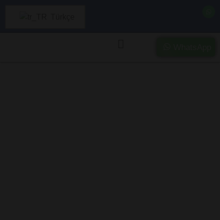
Türkçe
WhatsApp
Çanakkale’da
Ağır Hasarlı ve
Kazalı Araç Alımı