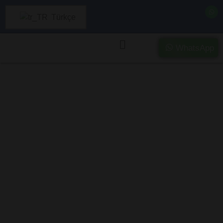
Türkçe
WhatsApp
Ağrı’da Ağır
Hasarlı ve Kazalı
Araç Alımı –