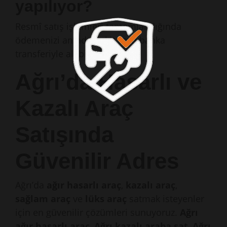
yapılıyor?
Resmî satış işlemleri tamamlandığında
ödemenizi anında nakit veya banka
transferiyle alabilirsiniz.
Ağrı’da Hasarlı ve
Kazalı Araç
Satışında
Güvenilir Adres
Ağrı’da
ağır hasarlı araç
,
kazalı araç
,
sağlam araç
ve
lüks araç
satmak isteyenler
için en güvenilir çözümleri sunuyoruz.
Ağrı
ağır hasarlı araç
,
Ağrı kazalı araba sat
,
Ağrı